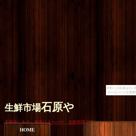
[PR] この広告は
ホームページを更新
石原や
生鮮市場
天竜区にある 安売りスーパー 生鮮市場石原や
HOME