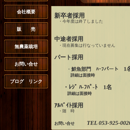
会社概要
新卒者採用
・今年度は終了しました
販 売
中途者採用
・現在募集は行なっていません
無農薬栽培
パート採用
お問い合せ
1
・
鮮魚部門 ﾊｰﾌパート
詳細は面接時
ブログ リンク
・ﾚｼﾞ ﾊ-ﾌﾊﾟ-ﾄ 1名
詳細は面接時
ｱﾙﾊﾞｲﾄ採用
・随 時
TEL 053-925-002
お問い合せ