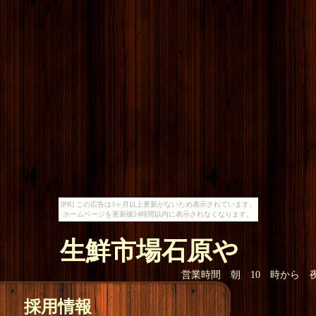
[PR] この広告は3ヶ月以上更新がないため表示されています。
ホームページを更新後24時間以内に表示されなくなります。
生鮮市場
石原や
石原や 営業時間 朝 10 時から 夜 7
採用情報