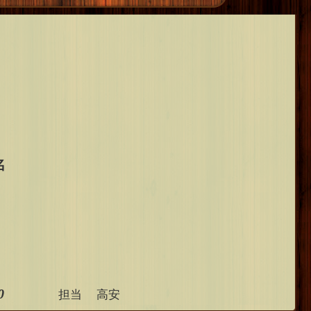
名
0
担当 高安